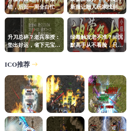
错，后面一周全白忙
新服让散人玩家找到了
归宿感！
升刀总碎？老兵亲授：
绿毒触发老不准？80沉
垫出好运，省下元宝的
默高手从不看脸，只认
土城秘法
这套逻辑。
ICO推荐