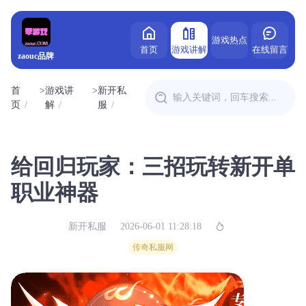
游戏热点
首页
游戏讲解
在线留言
zaouc品牌
首
>
游戏讲
>
新开私
页
解
服
给回归玩家：三招玩转新开单
职业神器
新开私服
2026-06-01 11:28:18
传奇私服网