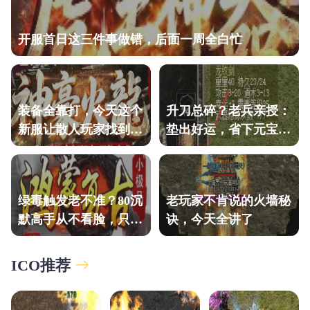
开服首日这三件事做错，后面一周全白忙
装备全靠打，今天这个
升刀总碎？老兵亲授：
新服让散人玩家找到了
垫出好运，省下元宝的
归宿感！
土城秘法
绿毒触发老不准？80沉
老玩家不肯说的火墙秘
默高手从不看脸，只认
诀，今天全讲了
这套逻辑。
ICO推荐