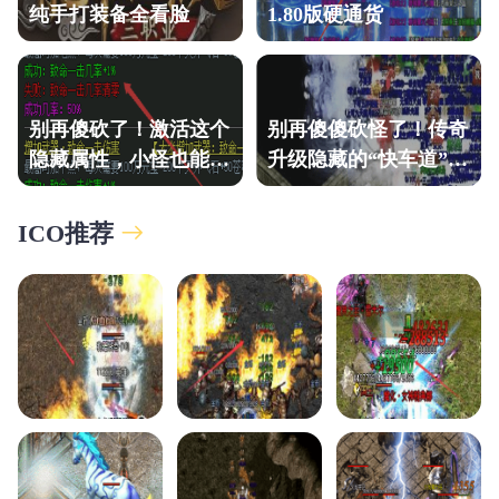
纯手打装备全看脸
1.80版硬通货
别再傻砍了！激活这个
别再傻傻砍怪了！传奇
隐藏属性，小怪也能一
升级隐藏的“快车道”在
刀秒。
这
ICO推荐